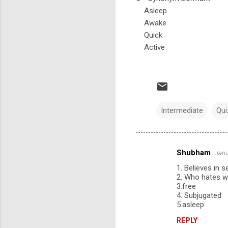
Asleep
Awake
Quick
Active
Intermediate
Qui
Shubham
Janu
C
1. Believes in s
o
2. Who hates 
m
3.free
4. Subjugated
m
5.asleep
e
REPLY