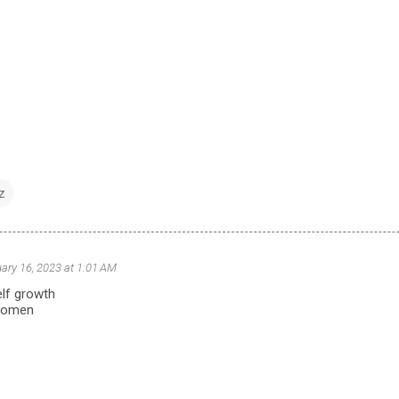
z
ary 16, 2023 at 1:01 AM
elf growth
women