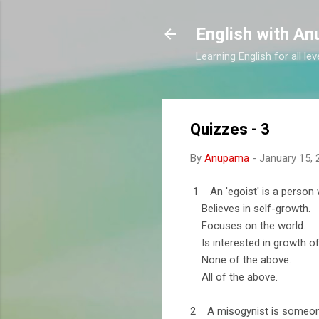
English with A
Learning English for all le
Quizzes - 3
By
Anupama
-
January 15, 
1 An 'egoist' is a person
Believes in self-growth.
Focuses on the world.
Is interested in growth o
None of the above.
All of the above.
2 A misogynist is someo