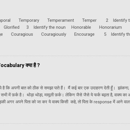
Temporal Temporary Temperament Temper 2 Identify 
us Glorified 3 Identify the noun Honorable Honora
urage Couragious Couragiously Encourage 5 Identify 
ly Victory
cabulary क्या है ?
े है कि अपनी बात को ठीक से समझा पाते हैं। मैं कई बार एक उदाहरण देती हूँ। झांकना,
सभी में फ़र्क है। थोड़ा थोड़ा, मामूली फ़र्क। लेकिन जैसे जैसे ये फर्क बढ़ता है, वाक्य का
ी अगर अपने पिता को जा कर ये वाक्य किसी कहे, तो पिता के response में आने वाला 
ायदा, कि आप की बात सही तरीके से कही, लिखी, और समझी जा सके। दूसरा फायदा, एक ह
र हो पाए। कई बार बड़े लोग इसे भाषा को बरतने का हुनर भी कहते हैं। हर शब्द में तीन चीज
हिसाब से उसका वर्गीकरण 3. इसका प्रयोग, नियम आदि - Usage, Rules, Grammar 
म (antonyms) शब्द होते हैं। कुछ शब्दों में homonyms और ...