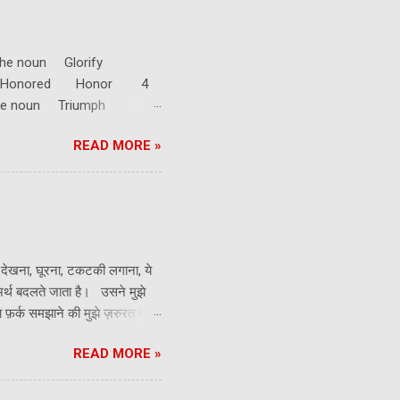
the noun Glorify
rium Honored Honor 4
the noun Triumph
READ MORE »
 देखना, घूरना, टकटकी लगाना, ये
 अर्थ बदलते जाता है। उसने मुझे
फ़र्क समझाने की मुझे ज़रुरत नहीं
ी शब्द को बार बार रिपीट न करना
READ MORE »
ें होती हैं: 1. वर्तनी / अर्थ -
related to it. अधिकांश शब्दों