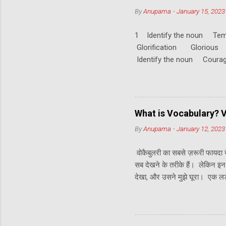
m
m
By
Anupama
-
January 15, 2023
e
n
1 Identify the noun 
t
Glorification Glorio
Identify the noun Co
Triumphant Triumphant
What is Vocabulary? Vo
By
Anupama
-
January 12, 2023
वोकैबुलरी का सबसे ज़रूरी फायदा य
सब देखने के तरीके हैं। लेकिन इन 
देखा, और उसने मुझे घूरा। एक लड़क
है। सो, ये वोकैबुलरी का पहला फ
पड़े। तीसरा फायदा, आपकी भाषा सुन्द
Meaning 2.Parts of speech के 
के पर्यायवाची (synonyms), विलो